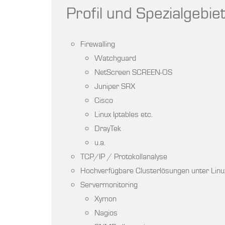
Profil und Spezialgebie
Firewalling
Watchguard
NetScreen SCREEN-OS
Juniper SRX
Cisco
Linux Iptables etc.
DrayTek
u.a.
TCP/IP / Protokollanalyse
Hochverfügbare Clusterlösungen unter Linux
Servermonitoring
Xymon
Nagios