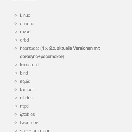
Linux
apache
mysql
drbd
heartbeat (
1.x,
2.x, aktuelle Versionen mit
corosync+pacemaker
)
ldirectord
bind
squid
tomcat
djbdns
ntpd
iptables
fwbuilder
solr + solrcloud